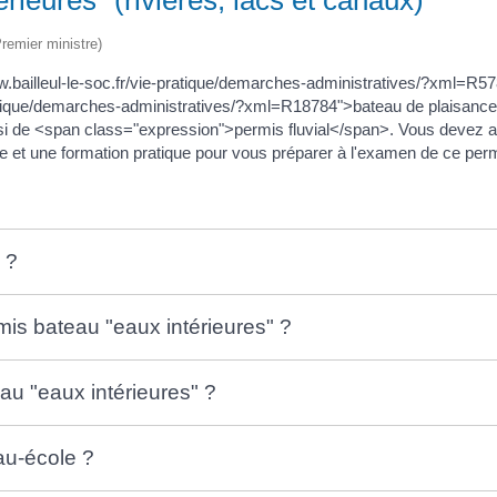
Premier ministre)
bailleul-le-soc.fr/vie-pratique/demarches-administratives/?xml=R57
-pratique/demarches-administratives/?xml=R18784">bateau de plaisance
ussi de <span class="expression">permis fluvial</span>. Vous deve
e et une formation pratique pour vous préparer à l'examen de ce perm
 ?
mis bateau "eaux intérieures" ?
au "eaux intérieures" ?
au-école ?