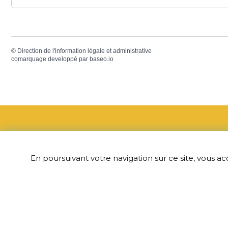
©
Direction de l'information légale et administrative
comarquage developpé par
baseo.io
Adress
En poursuivant votre navigation sur ce site, vous ac
6 Grande R
60190 Baille
03 44 41 3