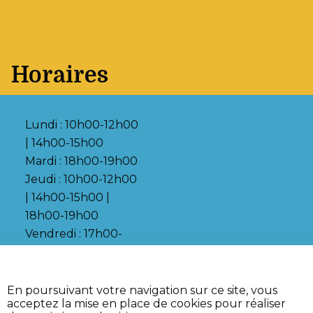
Horaires
Lundi : 10h00-12h00
| 14h00-15h00
Mardi : 18h00-19h00
Jeudi : 10h00-12h00
| 14h00-15h00 |
18h00-19h00
Vendredi : 17h00-
18h00
•
Accessibilité (partiellement
En poursuivant votre navigation sur ce site, vous
conforme)
acceptez la mise en place de cookies pour réaliser
•
•
Plan du site
Page d’aide