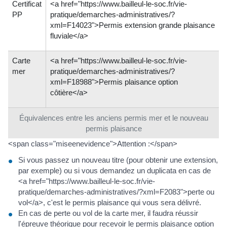
Certificat
<a href="https://www.bailleul-le-soc.fr/vie-
PP
pratique/demarches-administratives/?
xml=F14023">Permis extension grande plaisance
fluviale</a>
Carte
<a href="https://www.bailleul-le-soc.fr/vie-
mer
pratique/demarches-administratives/?
xml=F18988">Permis plaisance option
côtière</a>
Équivalences entre les anciens permis mer et le nouveau
permis plaisance
<span class="miseenevidence">Attention :</span>
Si vous passez un nouveau titre (pour obtenir une extension,
par exemple) ou si vous demandez un duplicata en cas de
<a href="https://www.bailleul-le-soc.fr/vie-
pratique/demarches-administratives/?xml=F2083">perte ou
vol</a>, c'est le permis plaisance qui vous sera délivré.
En cas de perte ou vol de la carte mer, il faudra réussir
l'épreuve théorique pour recevoir le permis plaisance option