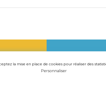
Horaires
e
ceptez la mise en place de cookies pour réaliser des statistiq
Personnaliser
Lundi : 10h00-12h00 | 14h
ue
Mardi : 18h00-19h00
ul-le-Soc
Jeudi : 10h00-12h00 | 14h
3 31
Vendredi : 17h00-18h00
•
ire
Accessibilité (partiellement conforme)
•
Mentions légales
Propulsé par l'Adico