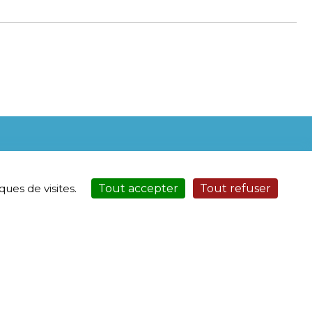
ues de visites.
Tout accepter
Tout refuser
00-15h00
00-15h00 | 18h00-19h00
•
•
Plan du site
Page d’aide
•
Service Sécurisé