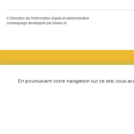
©
Direction de l'information légale et administrative
comarquage developpé par
baseo.io
Adress
En poursuivant votre navigation sur ce site, vous ac
6 Grande R
60190 Baille
03 44 41 3
Nous écr